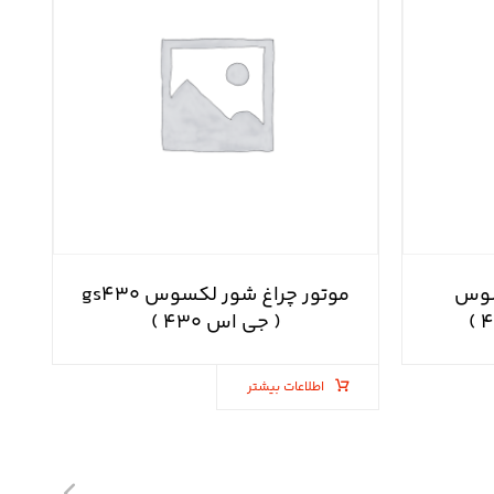
سوس
موتور چراغ شور لکسوس gs۴۳۰
( جی اس ۴۳۰ )
اطلاعات بیشتر