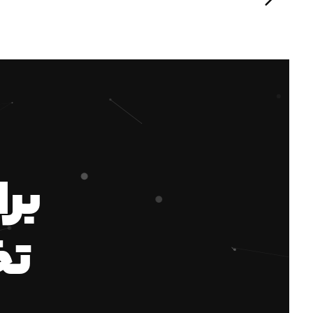
بر
تخ