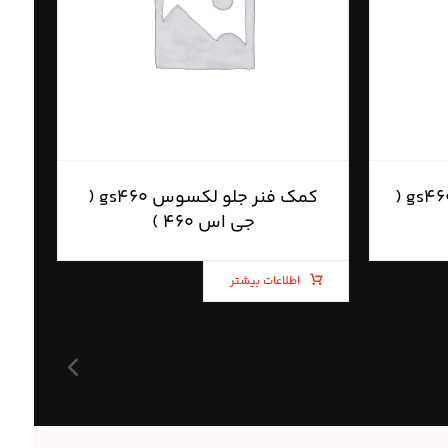
کمک فنر عقب لکسوس gs۴۶۰ (
کمک فنر جلو لکسوس gs۴۶۰ (
جی اس ۴۶۰ )
اطلاعات بیشتر