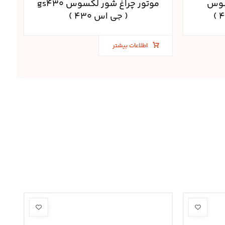
سوس
موتور چراغ شور لکسوس gs۴۳۰
( جی اس ۴۳۰ )
اطلاعات بیشتر