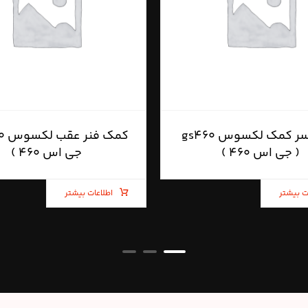
توپی سر کمک لکسوس gs۴۶۰
( جی اس ۴۶۰ )
جی اس ۴۶۰ )
ت بیشتر
اطلاعات بیشتر