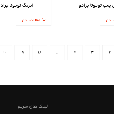
 پمپ تویوتا پرادو
ایربگ تویوتا پراد
بیشتر
اطلاعات بیشتر
۲۰
۱۹
۱۸
…
۴
۳
۲
لینک های سریع