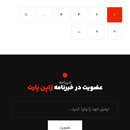
۶
…
۴
۳
۲
۱
←
۸
۷
خبرنامه
عضویت در خبرنامه
ژاپن پارت
عضویت