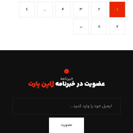
۶
…
۴
۳
۲
۱
←
۸
۷
خبرنامه
عضویت در خبرنامه
ژاپن پارت
عضویت