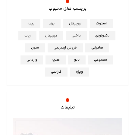
برچسب های محبوب
استوک
اورجینال
برند
بیمه
تکنولوژی
داخلی
دیجیتال
ربات
صادراتی
فروش اینترنتی
مدرن
مصنوعی
نانو
هدیه
وارداتی
ویژه
گارانتی
تبلیغات