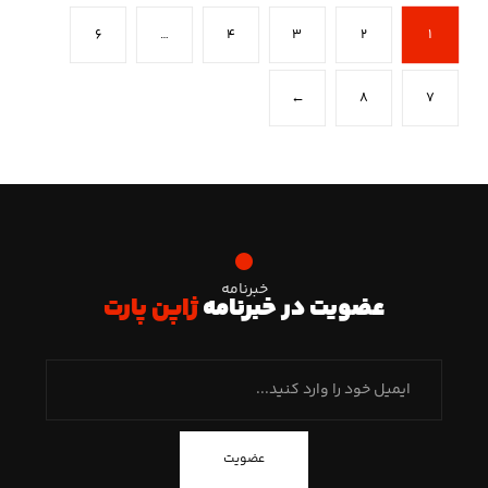
۶
…
۴
۳
۲
۱
←
۸
۷
خبرنامه
عضویت در خبرنامه
ژاپن پارت
عضویت