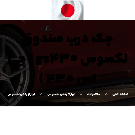
جک درب صندوق
لکسوس gs430 ( جی
اس 430 )
صفحه اصلی
محصولات
لوازم یدکی لکسوس
لوازم یدکی لکسوس GS