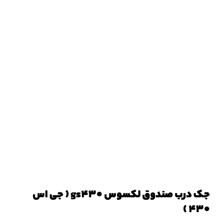
جک درب صندوق لکسوس gs430 ( جی اس
430 )