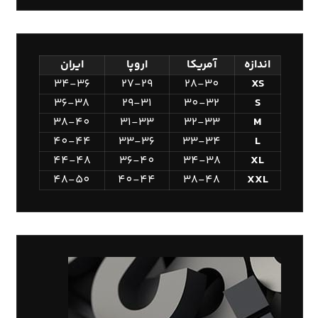
اندازه
آمریکا
اروپا
ایران
34-36
27-29
28-30
XS
36-38
29-31
30-32
S
38-40
31-33
32-33
M
40-44
33-36
33-34
L
44-48
36-40
34-38
XL
48-50
40-44
38-48
XXL