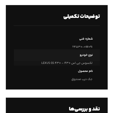
توضیحات تکمیلی
شماره فنی
64530-0W091
نوع خودرو
لکسوس جی اس 430 – LEXUS GS 430
نام محصول
جک درب صندوق
نقد و بررسی‌ها