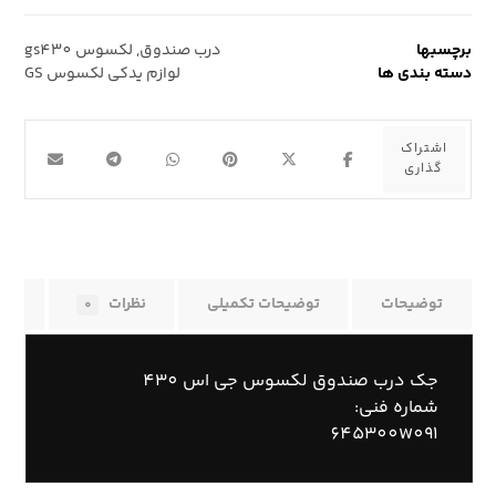
برچسبها
درب صندوق
,
لکسوس gs430
دسته بندی ها
لوازم یدکی لکسوس GS
توضیحات
توضیحات تکمیلی
نظرات
راه
0
جک درب صندوق لکسوس جی اس 430
شماره فنی:
645300W091