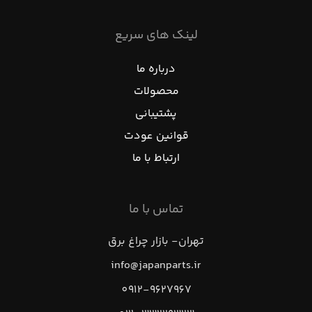
لینک های سریع
درباره ما
محصولات
پشتیبانی
قوانین عودت
ارتباط با ما
تماس با ما
تهران- بازار چراغ برق
info@japanparts.ir
0912-9627967