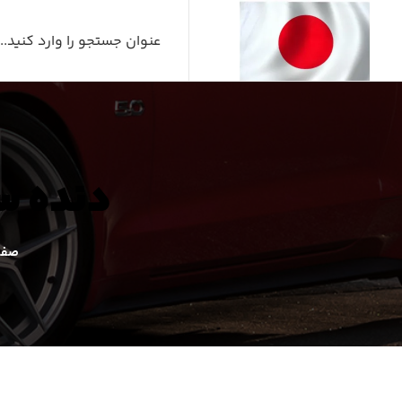
دنده سر
صفح