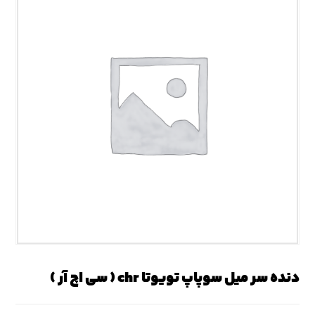
دنده سر میل سوپاپ تویوتا chr ( سی اچ آر )