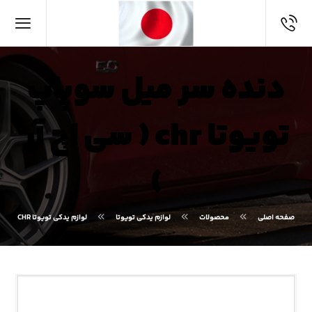
دنده سر میل سوپاپ
تویوتا chr ( سی اچ آر
)
صفحه اصلی
محصولات
لوازم یدکی تویوتا
لوازم یدکی تویوتا CHR