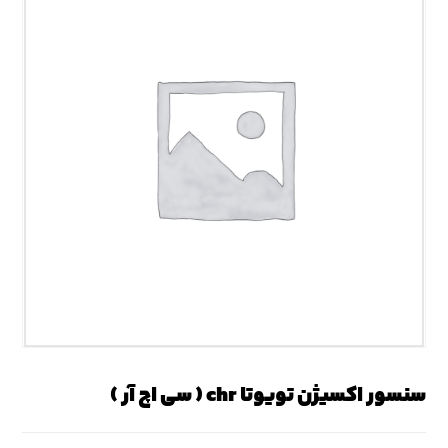
سنسور اکسیژن تویوتا chr ( سی اچ آر )