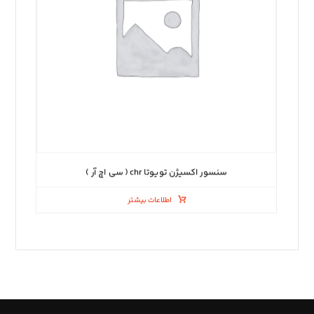
سنسور اکسیژن تویوتا chr ( سی اچ آر )
اطلاعات بیشتر