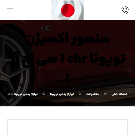
سنسور اکسیژن
تویوتا chr ( سی اچ آر
)
صفحه اصلی
محصولات
لوازم یدکی تویوتا
لوازم یدکی تویوتا CHR