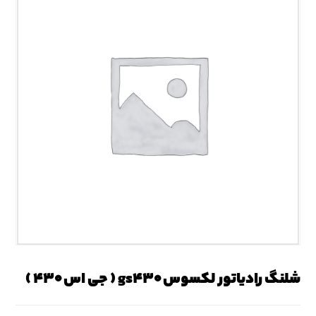
شلنگ رادیاتور لکسوس gs۴۳۰ ( جی اس ۴۳۰ )