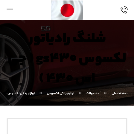
شلنگ رادیاتور
لکسوس gs۴۳۰ ( جی
اس ۴۳۰ )
صفحه اصلی
محصولات
لوازم یدکی لکسوس
لوازم یدکی لکسوس GS