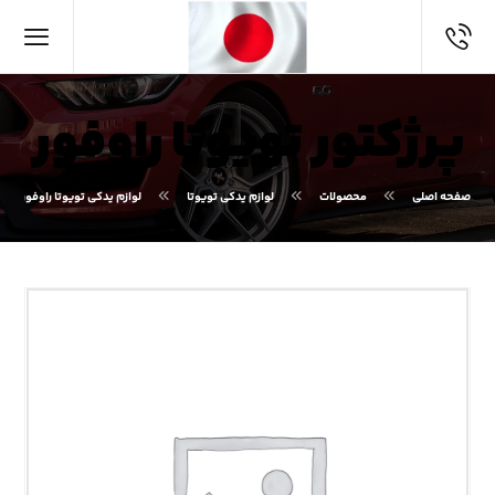
پرژکتور تویوتا راوفور
صفحه اصلی
محصولات
لوازم یدکی تویوتا
لوازم یدکی تویوتا راوفور