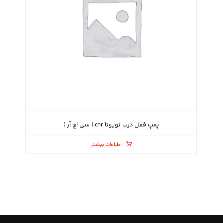
پمپ قفل درب تویوتا chr ( سی اچ آر )
اطلاعات بیشتر