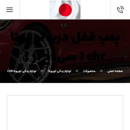
پمپ قفل درب تویوتا
chr ( سی اچ آر )
صفحه اصلی
محصولات
لوازم یدکی تویوتا
لوازم یدکی تویوتا CHR