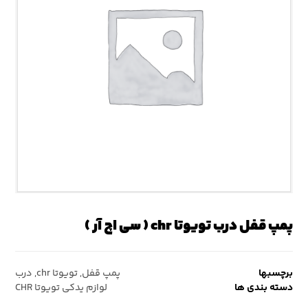
پمپ قفل درب تویوتا chr ( سی اچ آر )
برچسبها
پمپ قفل
,
تویوتا chr
,
درب
دسته بندی ها
لوازم یدکی تویوتا CHR