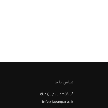
تماس با ما
تهران- بازار چراغ برق
info@japanparts.ir