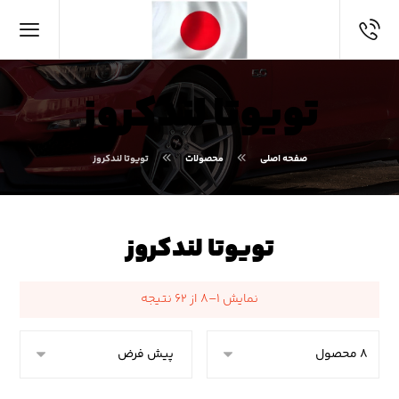
تویوتا لندکروز
صفحه اصلی
محصولات
تویوتا لندکروز
تویوتا لندکروز
نمایش ۱–۸ از ۶۲ نتیجه