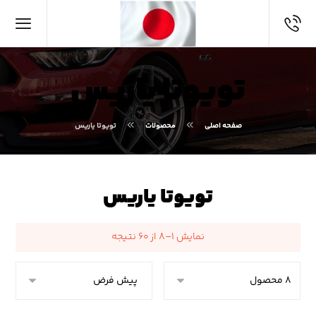
تویوتا یاریس
صفحه اصلی
محصولات
تویوتا یاریس
تویوتا یاریس
نمایش ۱–۸ از ۶۰ نتیجه