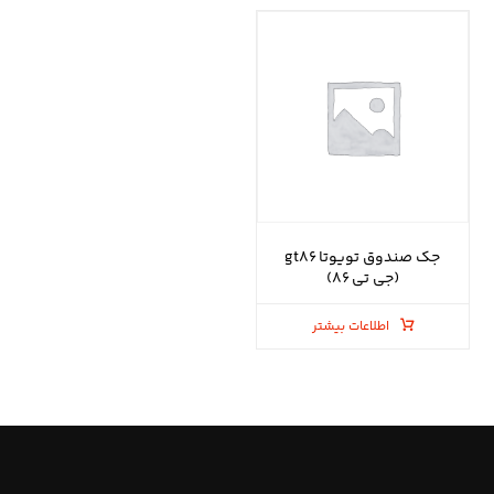
جک صندوق تویوتا gt۸۶
(جی تی ۸۶)
اطلاعات بیشتر