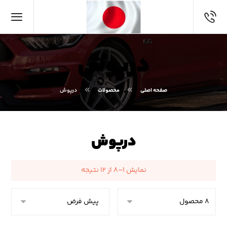
درپوش
صفحه اصلی
محصولات
درپوش
درپوش
نمایش ۱–۸ از ۱۲ نتیجه