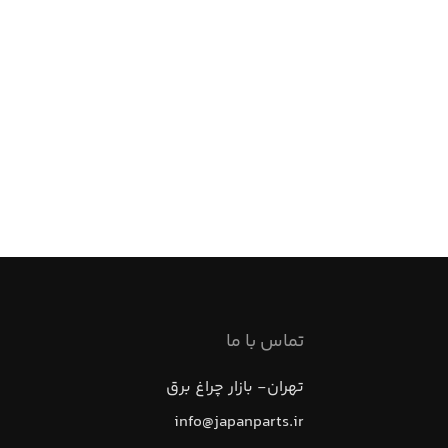
تماس با ما
تهران- بازار چراغ برق
info@japanparts.ir