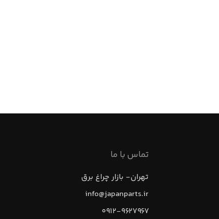
تماس با ما
تهران- بازار چراغ برق
info@japanparts.ir
۰۹۱۲-۹۶۲۷۹۶۷