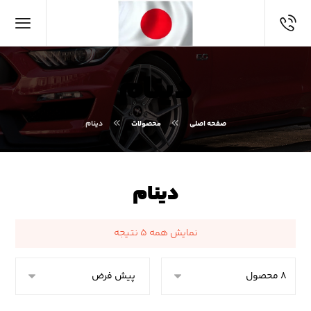
دینام
صفحه اصلی
محصولات
دینام
دینام
نمایش همه ۵ نتیجه