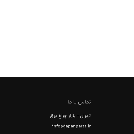
تماس با ما
تهران- بازار چراغ برق
info@japanparts.ir