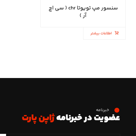
سنسور مپ تویوتا chr ( سی اچ
آر )
اطلاعات بیشتر
خبرنامه
عضویت در خبرنامه
ژاپن پارت