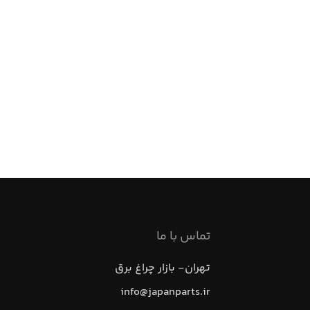
تماس با ما
تهران- بازار چراغ برق
info@japanparts.ir