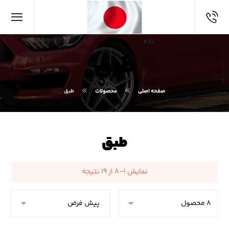
طبق
صفحه اصلی
محصولات
طبق
طبق
نمایش ۱–۸ از ۱۹ نتیجه