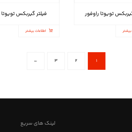
گیربکس تویوتا راوفور
فیلتر گیربکس تویوتا ک
بیشتر
اطلاعات بیشتر
←
۳
۲
۱
لینک های سریع