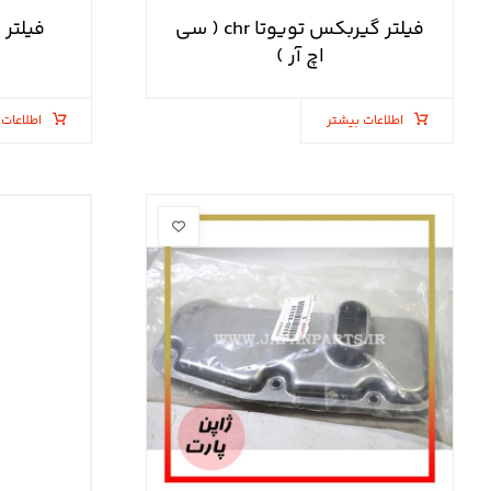
فیلتر گیربکس تویوتا chr ( سی
اچ آر )
اطلاعات بیشتر
اطلاعات 