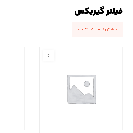
فیلتر گیربکس
نمایش ۱–۸ از ۱۷ نتیجه