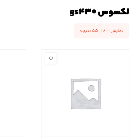
لکسوس gs۴۳۰
نمایش ۱–۸ از ۵۵ نتیجه