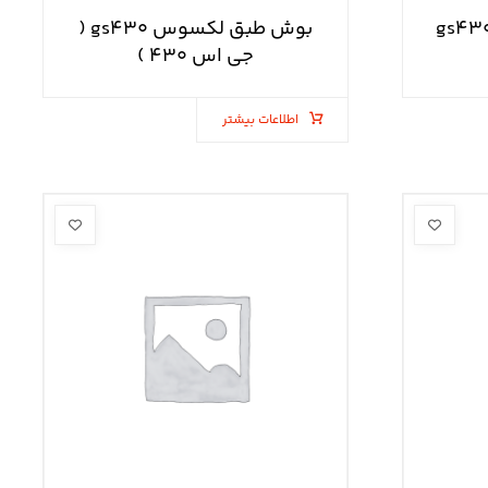
رینگ چرخ لکسوس gs۴۳۰
بوش طبق لکسوس gs۴۳۰ (
جی اس ۴۳۰ )
اطلاعات بیشتر