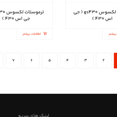
پرژکتور لکسوس gs۴۳۰ ( جی
اس ۴۳۰ )
جی اس ۴۳۰ )
بیشتر
اطلاعات بیشتر
۷
۶
۵
۴
۳
۲
لینک های سریع