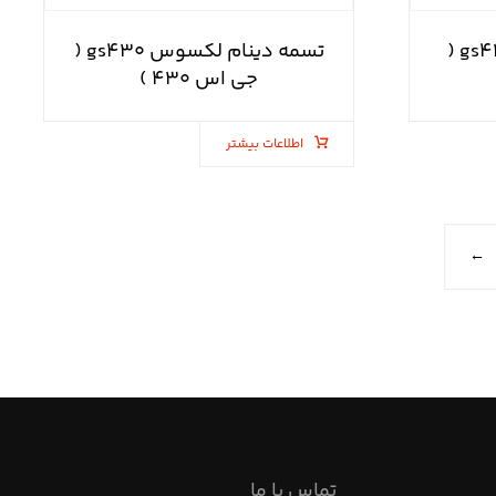
ترموستات لکسوس gs۴۳۰ (
تسمه دینام لکسوس gs۴۳۰ (
جی اس ۴۳۰ )
اطلاعات بیشتر
←
تماس با ما