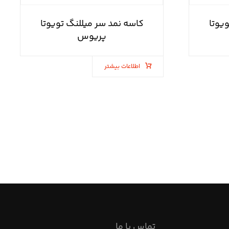
یوتا
کاسه نمد سر میللنگ تویوتا
پریوس
اطلاعات بیشتر
تماس با ما