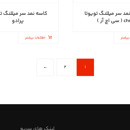
مد سر میللنگ تویوتا
کاسه نمد سر میللنگ تو
c ( سی اچ آر )
پرادو
بیشتر
اطلاعات بیشتر
←
۲
۱
لینک های سریع