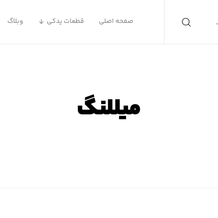
صفحه اصلی
قطعات یدکی
وبلاگ
میللنگ
صفحه اصلی
محصولات
میللنگ