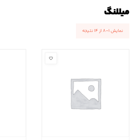
میللنگ
نمایش ۱–۸ از ۱۴ نتیجه