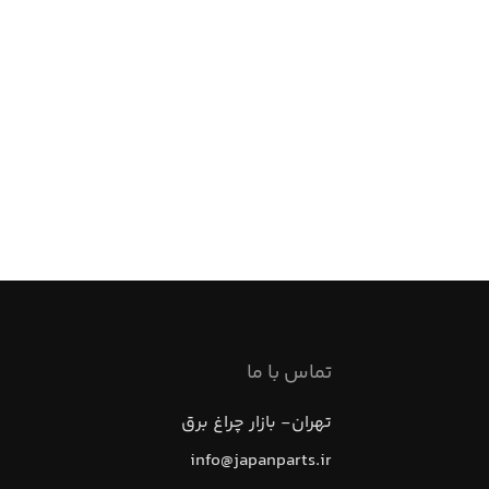
تماس با ما
تهران- بازار چراغ برق
info@japanparts.ir