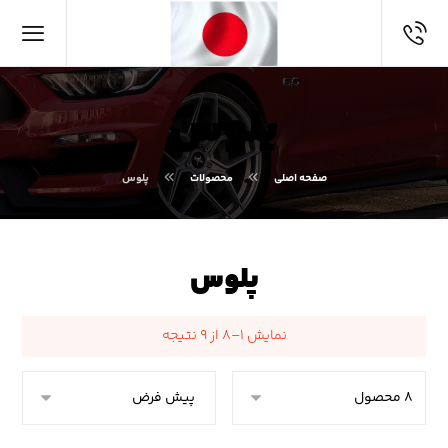
پلوس
صفحه اصلی
محصولات
پلوس
پلوس
نمایش ۱–۸ از ۹ نتیجه