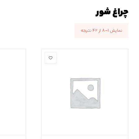
چراغ شور
نمایش ۱–۸ از ۴۲ نتیجه