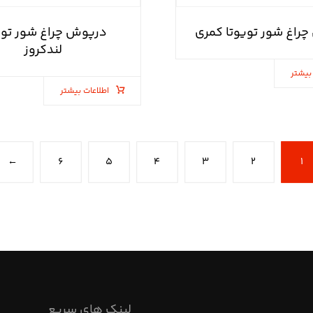
راغ شور تویوتا کمری
درپوش چراغ شور توی
لندکروز
بیشتر
اطلاعات بیشتر
←
۶
۵
۴
۳
۲
۱
لینک های سریع