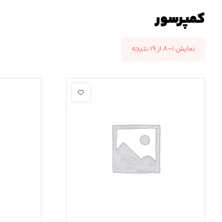
کمپرسور
نمایش ۱–۸ از ۱۹ نتیجه