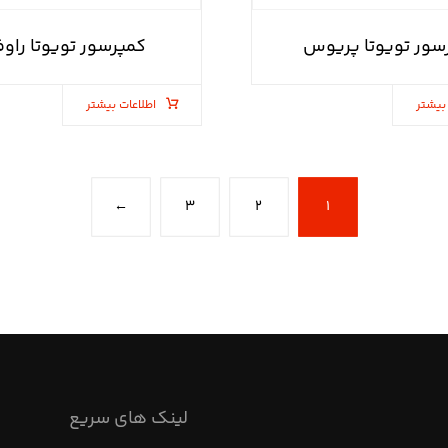
سور تویوتا پریوس
کمپرسور تویوتا راوف
بیشتر
اطلاعات بیشتر
←
۳
۲
۱
لینک های سریع