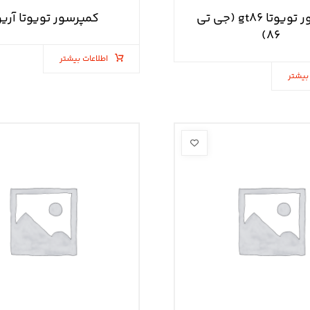
کمپرسور تویوتا gt۸۶ (جی تی
کمپرسور تویوتا آری
۸۶)
اطلاعات بیشتر
بیشتر