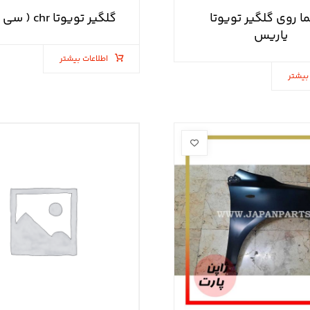
ا روی گلگیر تویوتا
گلگیر تویوتا chr ( سی اچ آر )
یاریس
اطلاعات بیشتر
بیشتر