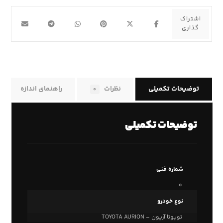
توضیحات تکمیلی
نظرات
راهنمای اندازه
۰
توضیحات تکمیلی
شماره فنی
۰
نوع خودرو
تویوتا آریون – TOYOTA AURION