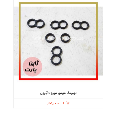
اورینگ موتور تویوتا آریون
اطلاعات بیشتر