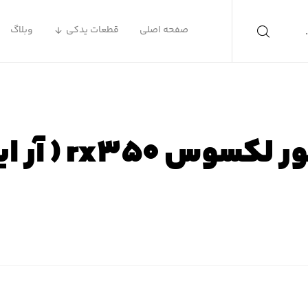
صفحه اصلی
قطعات یدکی
وبلاگ
rx۳۵ ( آر ایکس ۳۵۰ )
 اصلی
محصولات
لوازم یدکی لکسوس
لوازم یدکی لکسوس X