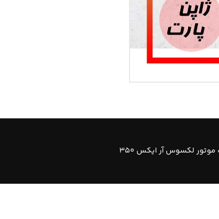
موتور لکسوس آر ایکس ۳۵۰