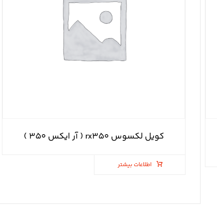
کویل لکسوس rx۳۵۰ ( آر ایکس ۳۵۰ )
اطلاعات بیشتر