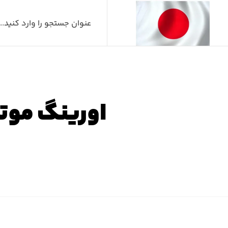
اورینگ موتور لکسوس ۰
صفحه