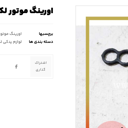
اورینگ موتور لکسوس rx۳۵۰ ( آ
برچسبها
اورینگ موتور
دسته بندی ها
لوازم یدکی ل