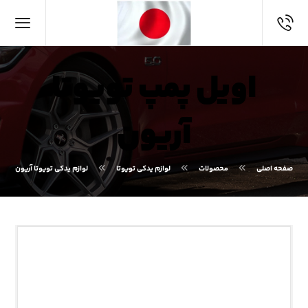
اویل پمپ تویوتا
آریون
صفحه اصلی
محصولات
لوازم یدکی تویوتا
لوازم یدکی تویوتا آریون