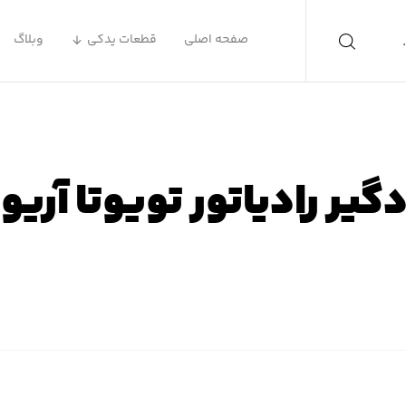
صفحه اصلی
قطعات یدکی
وبلاگ
دگیر رادیاتور تویوتا آریو
ه اصلی
محصولات
لوازم یدکی تویوتا
لوازم یدکی تویوتا آر