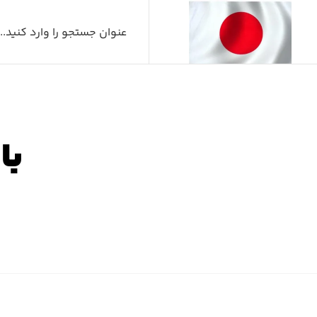
با
صفح