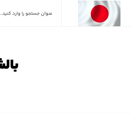
بالش
صفح