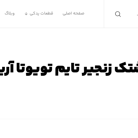
صفحه اصلی
قطعات یدکی
وبلاگ
تک زنجیر تایم تویوتا آر
ه اصلی
محصولات
لوازم یدکی تویوتا
لوازم یدکی تویوتا آر