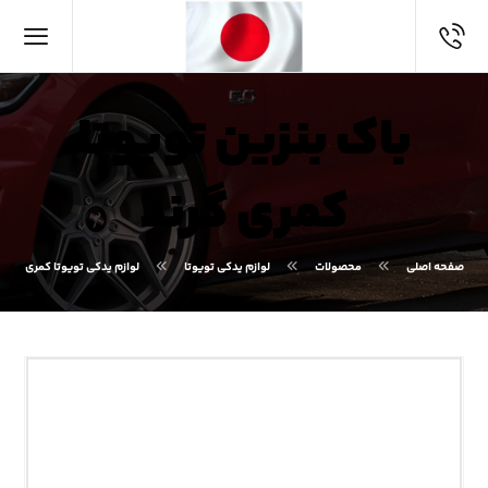
باک بنزین تویوتا
کمری گرند
صفحه اصلی
محصولات
لوازم یدکی تویوتا
لوازم یدکی تویوتا کمری