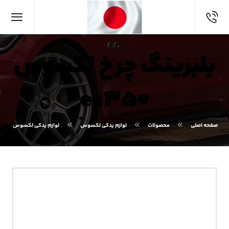
بلبرینگ چرخ لکسوس
es۳۵۰
صفحه اصلی
محصولات
لوازم یدکی لکسوس
لوازم یدکی لکسوس ES