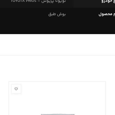
 خودرو
تویوتا پریوس – TOYOTA PRIUS
م محصول
بوش طبق