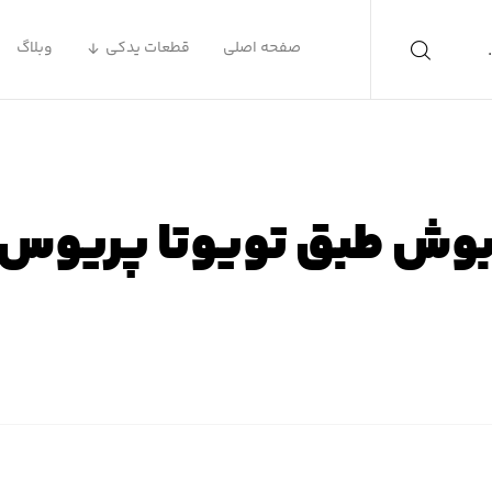
صفحه اصلی
قطعات یدکی
وبلاگ
وش طبق تویوتا پریوس
فحه اصلی
محصولات
لوازم یدکی تویوتا
لوازم یدکی پریوس