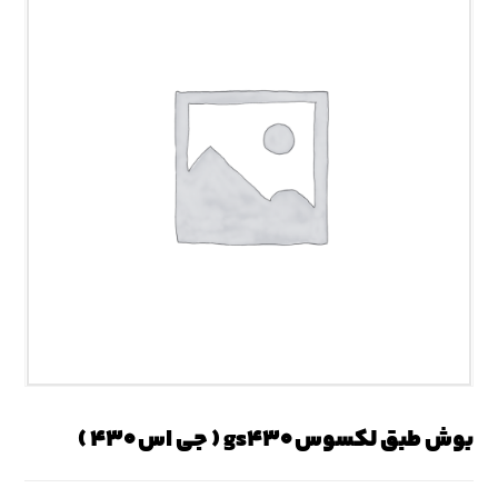
بوش طبق لکسوس gs۴۳۰ ( جی اس ۴۳۰ )