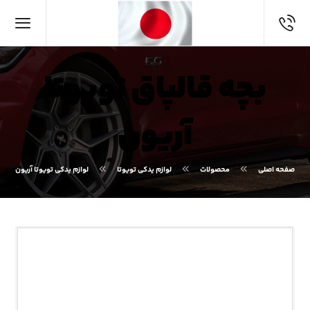
بچه قالپاق تویوتا
آریون
صفحه اصلی
محصولات
لوازم یدکی تویوتا
لوازم یدکی تویوتا آریون