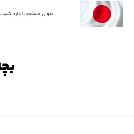
بچه
صفحه ا