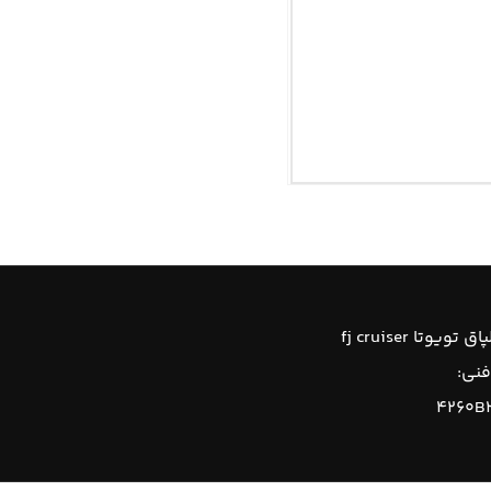
تویوتا fj cruiser
فنی:
۴۲۶۰B