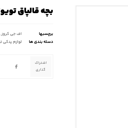
بچه قالپاق تویوت
برچسبها
اف جی کروز
,
دسته بندی ها
لوازم یدکی ت