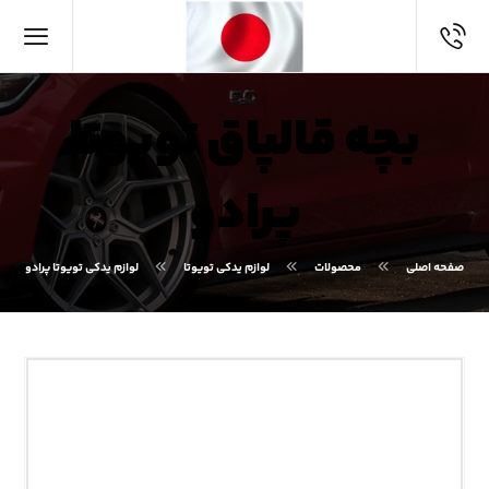
بچه قالپاق تویوتا
پرادو
صفحه اصلی
محصولات
لوازم یدکی تویوتا
لوازم یدکی تویوتا پرادو