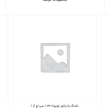
شلنگ رادیاتور تویوتا chr ( سی اچ آر )