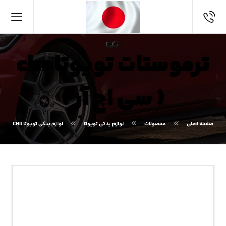
ترموستات تویوتا chr
( سی اچ آر )
صفحه اصلی
محصولات
لوازم یدکی تویوتا
لوازم یدکی تویوتا CHR