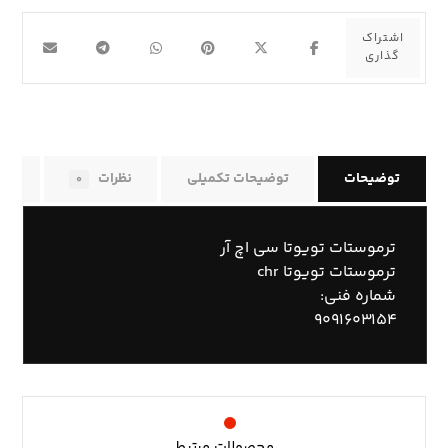
توضیحات
توضیحات تکمیلی
نظرات
راه
۰
ترموستات تویوتا سی اچ آر
ترموستات تویوتا chr
شماره فنی:
۹۰۹۱۶۰۳۱۵۴
محصولات مرتبط