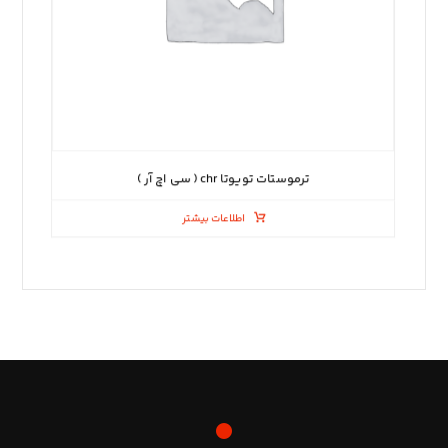
ترموستات تویوتا chr ( سی اچ آر )
اطلاعات بیشتر