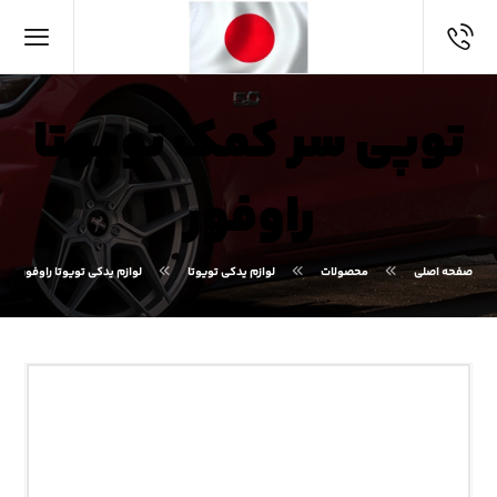
توپی سر کمک تویوتا
راوفور
صفحه اصلی
محصولات
لوازم یدکی تویوتا
لوازم یدکی تویوتا راوفور