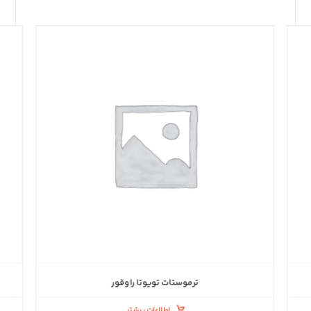
ترموستات تویوتا راوفور
اطلاعات بیشتر