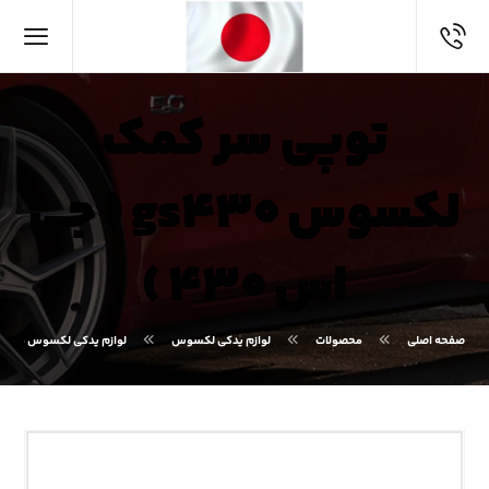
توپی سر کمک
لکسوس gs۴۳۰ ( جی
اس ۴۳۰ )
صفحه اصلی
محصولات
لوازم یدکی لکسوس
لوازم یدکی لکسوس GS