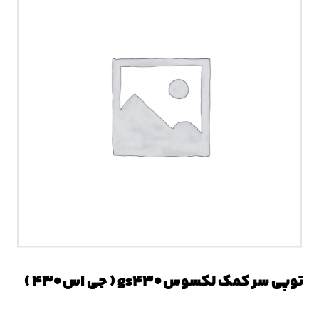
توپی سر کمک لکسوس gs۴۳۰ ( جی اس ۴۳۰ )