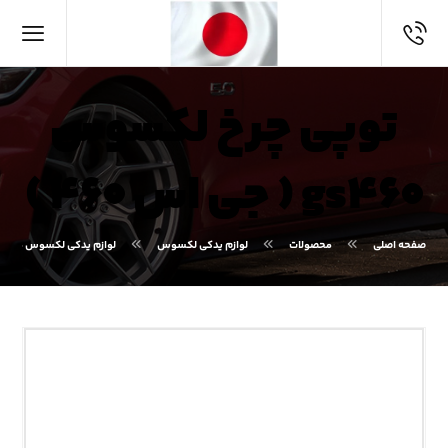
توپی چرخ لکسوس
gs۴۶۰ ( جی اس ۴۶۰ )
صفحه اصلی
محصولات
لوازم یدکی لکسوس
لوازم یدکی لکسوس GS