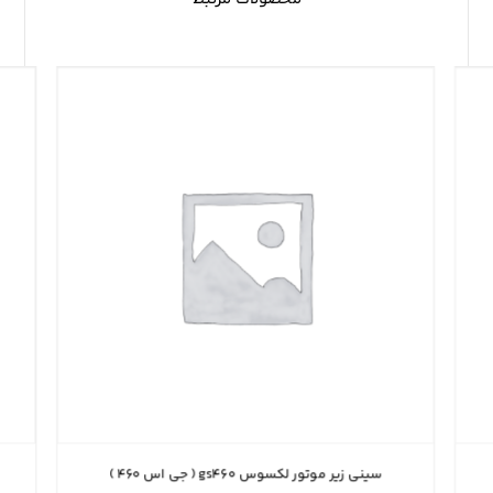
سینی زیر موتور لکسوس gs۴۶۰ ( جی اس ۴۶۰ )