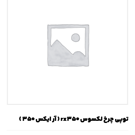
توپی چرخ لکسوس rx۳۵۰ ( آر ایکس ۳۵۰ )