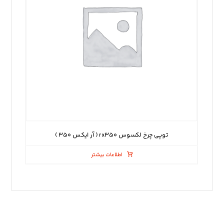
توپی چرخ لکسوس rx۳۵۰ ( آر ایکس ۳۵۰ )
اطلاعات بیشتر