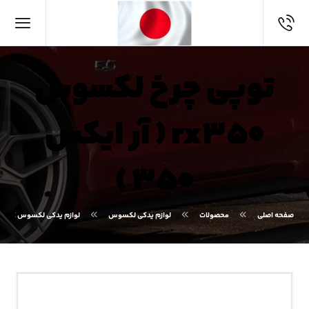
توپی چرخ لکسوس
rx۳۵۰ ( آر ایکس
۳۵۰ )
صفحه اصلی
محصولات
لوازم یدکی لکسوس
لوازم یدکی لکسوس RX