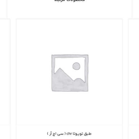
طبق تویوتا chr ( سی اچ آر )