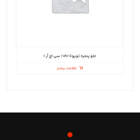
جلو پنجره تویوتا chr ( سی اچ آر )
اطلاعات بیشتر