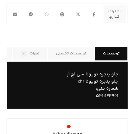
توضیحات
توضیحات تکمیلی
نظرات
راه
۰
جلو پنجره تویوتا سی اچ آر
جلو پنجره تویوتا chr
شماره فنی:
۵۳۱۱۱F۴۹۰۱
محصولات مرتبط