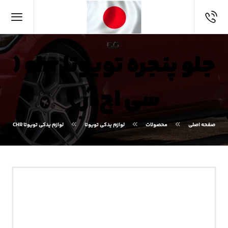
جلو پنجره تویوتا chr (
سی اچ آر )
صفحه اصلی
محصولات
لوازم یدکی تویوتا
لوازم یدکی تویوتا CHR